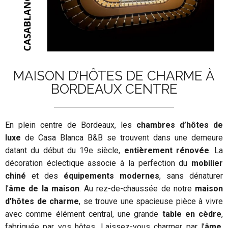
MAISON D’HÔTES DE CHARME À
BORDEAUX CENTRE
En plein centre de Bordeaux, les
chambres d’hôtes de
luxe
de Casa Blanca B&B se trouvent dans une demeure
datant du début du 19e siècle,
entièrement rénovée
. La
décoration éclectique associe à la perfection du
mobilier
chiné
et des
équipements modernes
, sans dénaturer
l’
âme de la maison
. Au rez-de-chaussée de notre
maison
d’hôtes de charme
, se trouve une spacieuse pièce à vivre
avec comme élément central, une grande
table en cèdre
,
fabriquée par vos hôtes. Laissez-vous charmer par l’
âme
,