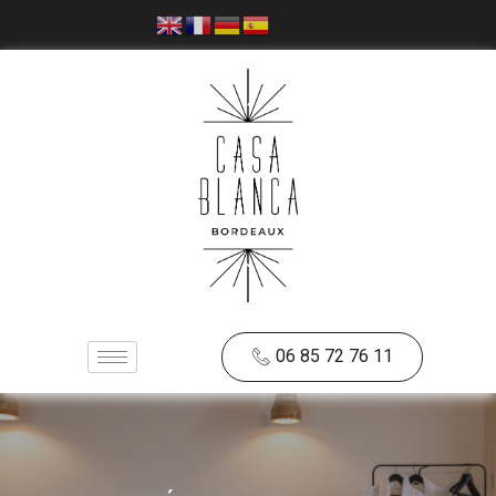
Aller
au
contenu
06 85 72 76 11