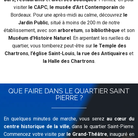
visiter
le CAPC
,
le musée d’Art Contemporain
de
Bordeaux. Pour une après-midi au calme, découvrez
le
Jardin Public
, situé à moins de 200 m de notre
établissement, avec son
arboretum
, sa
bibliothèque
et son
Muséum d’Histoire Naturel
. En arpentant les ruelles du
quartier, vous tomberez peut-être sur
le Temple des
Chartrons
,
l’église Saint-Louis
,
la rue des Antiquaires
et
la Halle des Chartrons
.
QUE FAIRE DANS LE QUARTIER SAINT
PIERRE ?
En quelques minutes de marche, vous serez
au cœur du
centre historique de la ville
, dans le quartier Saint-Pierre.
Commencez votre visite par
le Grand-Théâtre
, inauguré en