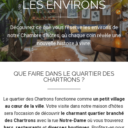
LES ENVIRONS
Découvrez ce que vous réserve les environs de
notre Chambre d’hôtes, où chaque coin révèle une
nouvelle histoire à vivre.
QUE FAIRE DANS LE QUARTIER DES
CHARTRONS ?
Le quartier des Chartrons fonctionne comme
un petit village
au cœur de la ville
. Votre visite dans notre maison d’hôtes
sera l’occasion de découvrir
le charmant quartier branché
des Chartrons
avec la rue
Notre-Dame
où vous trouverez
bars, restaurants
et
diverses
boutiques
. Profitez-en pour