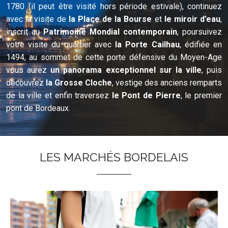
1780 (il peut être visité hors période estivale), continuez
avec la visite de
la Place de la Bourse
et
le miroir d’eau
,
inscrit au
Patrimoine Mondial contemporain
, poursuivez
votre visite du quartier avec
la Porte Cailhau
, édifiée en
1494, au sommet de cette porte défensive du Moyen-Age
vous aurez
un panorama exceptionnel sur la ville
, puis
découvrez
la Grosse Cloche
, vestige des anciens remparts
de la ville et enfin traversez
le Pont de Pierre
, le premier
pont de Bordeaux.
LES MARCHÉS BORDELAIS